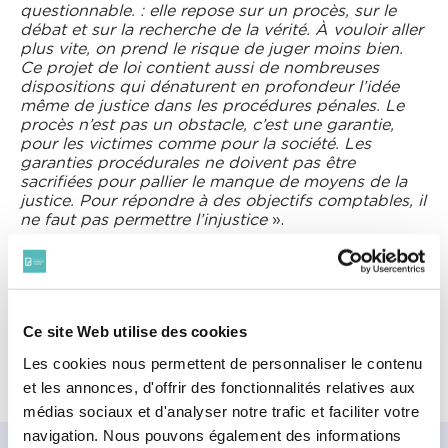
questionnable. : elle repose sur un procès, sur le
débat et sur la recherche de la vérité. À vouloir aller
plus vite, on prend le risque de juger moins bien.
Ce projet de loi contient aussi de nombreuses
dispositions qui dénaturent en profondeur l’idée
même de justice dans les procédures pénales. Le
procès n’est pas un obstacle, c’est une garantie,
pour les victimes comme pour la société. Les
garanties procédurales ne doivent pas être
sacrifiées pour pallier le manque de moyens de la
justice. Pour répondre à des objectifs comptables, il
ne faut pas permettre l’injustice
».
Ce site Web utilise des cookies
LE BARREAU DE PARIS LANCE L’INSTITUT DU
Les cookies nous permettent de personnaliser le contenu
...
Canicule en prison : le barreau de Paris...
et les annonces, d'offrir des fonctionnalités relatives aux
médias sociaux et d'analyser notre trafic et faciliter votre
navigation. Nous pouvons également des informations