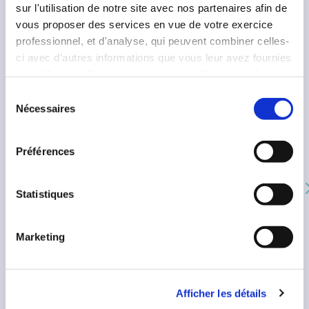
sur l'utilisation de notre site avec nos partenaires afin de
VOIR AUSSI
vous proposer des services en vue de votre exercice
professionnel, et d'analyse, qui peuvent combiner celles-
ci avec d'autres informations que vous leur avez fournies
ou qu'ils ont collectées lors de votre utilisation de leurs
services. Vous consentez à nos cookies si vous
Sélection
continuez à utiliser notre site Web.
Nécessaires
du
Pour en savoir plus sur notre politique de traitement,
consentement
cliquer ici.
Préférences
Statistiques
06/07/2026
Marketing
CANICULE EN PRISON : LE BARREAU DE PARIS
APPELLE À DES MESURES IMMÉDIATES POUR P...
Afficher les détails
COMMUNIQUÉ