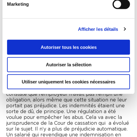
je compare mes dossiers actuels à ceux d’il y a dix
Marketing
ans, les indemnités maximums sont moindres
aujourd’hui. Les condamnations sont moins fortes
qu’autrefois.
Afficher les détails
Pourquoi estimez-vous qu’il était nécessaire de
rééquilibrer cette justice au profit de l’employeur ?
Autoriser tous les cookies
Julie Baudet : Les mots « chef d’entreprise » et
« employeur » dans le Code du travail concernent
aussi bien l’artisan qui a un salarié que l’employeur
Autoriser la sélection
à la tête d’un groupe de 1 500 personnes. Le petit
artisan va peut-être faire défaut à telle obligation
d’information ou d’affichage, sans nuire pour autant
Utiliser uniquement les cookies nécessaires
à ses salariés. J’ai assisté à des saisines
prudhommales émanant de personnes qui avaient
constaté que l’employeur n’avait pas rempli une
obligation, alors même que cette situation ne leur
portait pas préjudice. Les indemnités étaient une
sorte de dû, de principe. Une régulation a été
voulue pour empêcher les abus. Cela va avec la
jurisprudence de la Cour de cassation qui a évolué
sur le sujet. Il n’y a plus de préjudicie automatique.
Un salarié qui revendique une indemnisation en