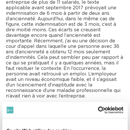
entreprise de plus de 11 salariés, le texte
applicable avant septembre 2017 prévoyait une
indemnisation de 6 mois à partir de deux ans
d’ancienneté. Aujourd’hui, dans le même cas de
figure, cette indemnisation est de 3 mois, c’est à
dire moitié moins. Ces écarts se creusent
davantage encore quand l’ancienneté est
importante. Récemment, j’ai eu une décision de
cour d’appel dans laquelle une personne avec 36
ans d’ancienneté a obtenu 12 mois seulement
d’indemnités. Cela peut sembler peu par rapport à
ce qui se pratiquait il y a quelques années, mais il
faut resituer le contexte. En l’occurrence, la
personne avait retrouvé un emploi. L’employeur
avait un niveau économique faible, et il s’agissait
d’un licenciement d’inaptitude avec la
reconnaissance d’une maladie professionnelle qui
n’avait rien à voir avec l’entreprise.
Les décisions se sont donc standardisées ?
Julie Baudet : Ce barème est un cadre au sein
duquel le juge est libre de se prononcer. Il est déjà
arrivé que des juges du fond l’écartent, estimant