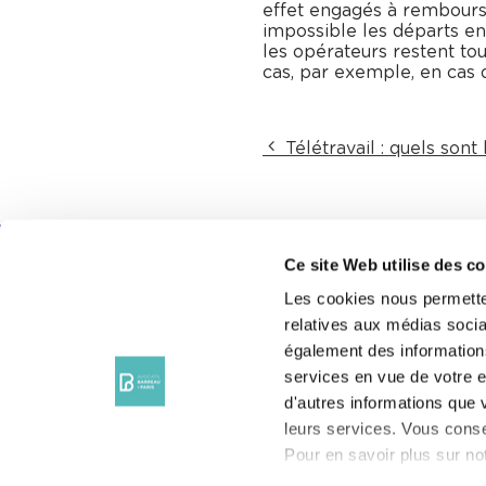
effet engagés à rembourser
impossible les départs en
les opérateurs restent to
cas, par exemple, en cas d
Télétravail : quels sont l
Ce site Web utilise des c
CONS
Les cookies nous permetten
AVOC
relatives aux médias sociau
également des informations
LES A
NOUS SUIVRE
services en vue de votre e
ACTU
d'autres informations que v
leurs services. Vous conse
ANNU
Pour en savoir plus sur not