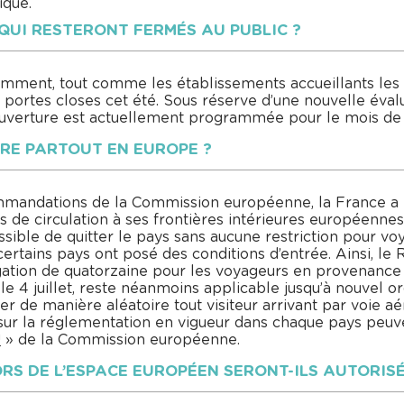
ique.
X QUI RESTERONT FERMÉS AU PUBLIC ?
amment, tout comme les établissements accueillants les f
 portes closes cet été. Sous réserve d’une nouvelle évalu
ouverture est actuellement programmée pour le mois d
RE PARTOUT EN EUROPE ?
ndations de la Commission européenne, la France a lev
s de circulation à ses frontières intérieures européennes
ssible de quitter le pays sans aucune restriction pour v
ertains pays ont posé des conditions d’entrée. Ainsi, le
ation de quatorzaine pour les voyageurs en provenance 
 le 4 juillet, reste néanmoins applicable jusqu’à nouvel 
ter de manière aléatoire tout visiteur arrivant par voie aé
sur la réglementation en vigueur dans chaque pays peuve
U
» de la Commission européenne.
RS DE L’ESPACE EUROPÉEN SERONT-ILS AUTORISÉ