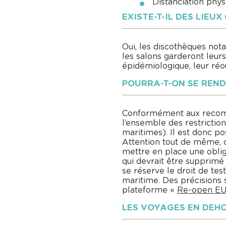
Distanciation phys
EXISTE-T-IL DES LIEU
Oui, les discothèques not
les salons garderont leurs
épidémiologique, leur ré
POURRA-T-ON SE REND
Conformément aux recomma
l’ensemble des restriction
maritimes). Il est donc po
Attention tout de même, c
mettre en place une oblig
qui devrait être supprimé
se réserve le droit de tes
maritime. Des précisions 
plateforme «
Re-open E
LES VOYAGES EN DEHO