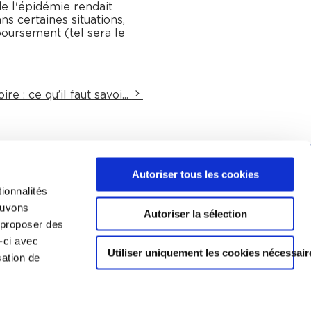
de l'épidémie rendait
s certaines situations,
boursement (tel sera le
re : ce qu’il faut savoi...
Autoriser tous les cookies
Devenir avocat
ionnalités
Musée du barreau
pouvons
Autoriser la sélection
s proposer des
Maison du bareau
-ci avec
Utiliser uniquement les cookies nécessair
DROIT
sation de
CONTACT
01 80 27 19 20
ACCUEIL_PALAIS@AVOCATPARIS.ORG