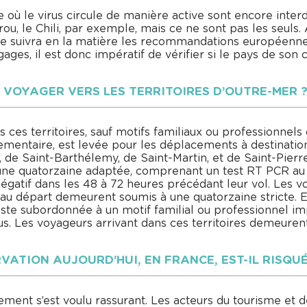
ù le virus circule de manière active sont encore interdit
Pérou, le Chili, par exemple, mais ce ne sont pas les seuls
ce suivra en la matière les recommandations européennes
ages, il est donc impératif de vérifier si le pays de son ch
E VOYAGER VERS LES TERRITOIRES D’OUTRE-MER 
ns ces territoires, sauf motifs familiaux ou professionnel
ementaire, est levée pour les déplacements à destinati
 de Saint-Barthélemy, de Saint-Martin, et de Saint-Pierr
ne quatorzaine adaptée, comprenant un test RT PCR au 7
égatif dans les 48 à 72 heures précédant leur vol. Les v
au départ demeurent soumis à une quatorzaine stricte. 
 reste subordonnée à un motif familial ou professionnel 
irus. Les voyageurs arrivant dans ces territoires demeure
VATION AUJOURD’HUI, EN FRANCE, EST-IL RISQUÉ
ment s’est voulu rassurant. Les acteurs du tourisme et de