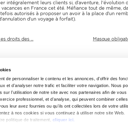
 intégralement leurs clients si, d’aventure, l'évolution 
 vacances en France cet été. Méfiance tout de même, dan
utefois autorisés à proposer un avoir à la place d’un rem
’annulation d’un voyage à forfait).
es droits des ...
Masque obligatoi
ookies
ULTATIONS GRATUITES
BARREAU DE PARIS SOLIDARITÉ
t de personnaliser le contenu et les annonces, d'offrir des fonct
AT, MODE D’EMPLOI
INITIADROIT
x et d'analyser notre trafic et faciliter votre navigation. Nous 
 sur l'utilisation de notre site avec nos partenaires afin de vou
IDES À L’ACCÈS
L'AVOCAT DANS LA CITÉ
xercice professionnel, et d'analyse, qui peuvent combiner celles
ALITÉS ET ÉVÉNEMENTS
LA GRANDE BIBLIOTHÈQUE DU 
ous leur avez fournies ou qu'ils ont collectées lors de votre utili
ntez à nos cookies si vous continuez à utiliser notre site Web.
AIRE
MÉMOIRE AVOCATS 14|18
re politique de traitement,
cliquer ici.
PLATEFORME MÉDIATION