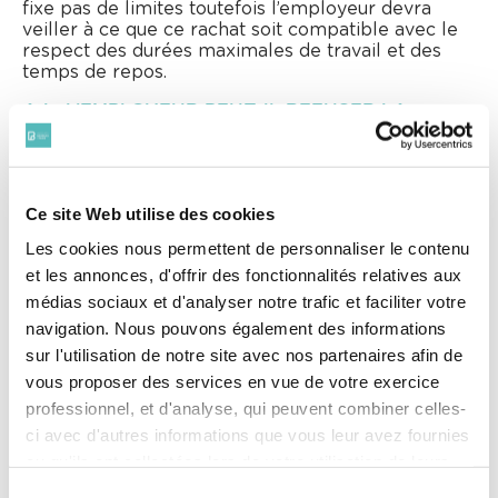
fixe pas de limites toutefois l’employeur devra
veiller à ce que ce rachat soit compatible avec le
respect des durées maximales de travail et des
temps de repos.
AJ : L’EMPLOYEUR PEUT-IL REFUSER LA
MONÉTISATION DES RTT ? PEUT-IL LIMITER
LA MONÉTISATION À UN NOMBRE MAXIMAL
DE JOURS ?
Ce site Web utilise des cookies
Caroline Hénot et Régis Debroise :
Oui, la loi
Les cookies nous permettent de personnaliser le contenu
prévoit expressément que le rachat s’opère « en
et les annonces, d'offrir des fonctionnalités relatives aux
accord avec l’employeur ». L’employeur est donc
médias sociaux et d'analyser notre trafic et faciliter votre
libre d’accepter le rachat en tout ou partie.
navigation. Nous pouvons également des informations
AJ : COMMENT LE SALARIÉ DOIT-IL
sur l'utilisation de notre site avec nos partenaires afin de
DEMANDER LA MONÉTISATION DES RTT À
vous proposer des services en vue de votre exercice
SON EMPLOYEUR ?
professionnel, et d'analyse, qui peuvent combiner celles-
ci avec d'autres informations que vous leur avez fournies
Caroline Hénot et Régis Debroise :
La loi ne
ou qu'ils ont collectées lors de votre utilisation de leurs
prévoit aucun formalisme, il reviendra donc à
services. Vous consentez à nos cookies si vous
Sélection
chaque entreprise d’instituer des process adéquats.