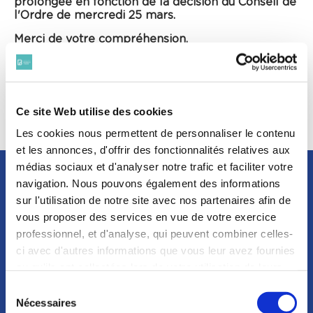
prolongée en fonction de la décision du Conseil de
l'Ordre de mercredi 25 mars.
Merci de votre compréhension.
Pour en savoir plus sur la réforme de retraites des
avocats,
cliquez ici
.
Loi de finances 2020 : ce qui change pou...
Ce site Web utilise des cookies
Les cookies nous permettent de personnaliser le contenu
et les annonces, d'offrir des fonctionnalités relatives aux
médias sociaux et d'analyser notre trafic et faciliter votre
navigation. Nous pouvons également des informations
sur l'utilisation de notre site avec nos partenaires afin de
vous proposer des services en vue de votre exercice
professionnel, et d'analyse, qui peuvent combiner celles-
ci avec d'autres informations que vous leur avez fournies
NOUS SUIVRE
ou qu'ils ont collectées lors de votre utilisation de leurs
services. Vous consentez à nos cookies si vous
Sélection
continuez à utiliser notre site Web.
Nécessaires
du